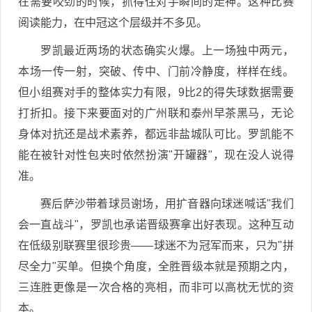
在需要咬劲的时候，抓得住对手瞬间的走神。这种比赛
阅读能力，在中冠这个层级并不多见。
罗凯最近两场的状态确实火爆。上一场独中两元，
本场一传一射，突破、传中、门前冷静度，样样在线。
但小组赛对手的整体实力有限，9比2的得失球数据需要
打折扣。接下来要面对的广州联和泰州早茶黑马，无论
身体对抗还是战术素养，都远非盐城队可比。罗凯能不
能在被针对性包夹时依然扮演"开罐器"，现在没人说得
准。
赛后萨沙带着球员谢场，用扩音器向球迷喊话"我们
会一直战斗"，罗凯也承诺晋级赛拿出好表现。这种互动
在低级别联赛里很珍贵——球迷不为冠军而来，只为"拼
尽全力"买单。但换个角度，全胜晋级本就是预期之内，
三连胜更像是一次合格的亮相，而非可以高枕无忧的资
本。