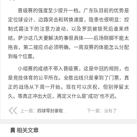
晋级赛的强度至少提升一档。广东队目前的优势是
定位球设计、边路突击和转换速度，隐患也很明显：控
制式踢法下的注意力波动，以及罗凯被锁死后谁来终
结。萨沙这几天要解决的事很具体——后场倒脚不能太
拖沓，第二接应点必须明确，一周双赛的体能怎么分配
到每个位置。
小组赛的成绩不带入晋级赛，这是中冠的规则，也
是竞技体育的公平所在。全胜出线只是拿到了门票，真
正的战场从下周一开始。现在可以庆祝，但别停留太
久。等真正冲出大区，再定义什么是"成功"也不迟。
上一篇：
四球零封豪取两连胜继续稳步领跑 冲乙征途戒骄方致远
下一篇：没有了
相关文章