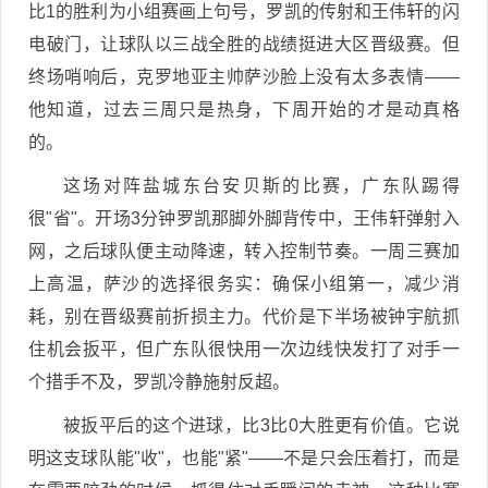
比1的胜利为小组赛画上句号，罗凯的传射和王伟轩的闪
电破门，让球队以三战全胜的战绩挺进大区晋级赛。但
终场哨响后，克罗地亚主帅萨沙脸上没有太多表情——
他知道，过去三周只是热身，下周开始的才是动真格
的。
这场对阵盐城东台安贝斯的比赛，广东队踢得
很"省"。开场3分钟罗凯那脚外脚背传中，王伟轩弹射入
网，之后球队便主动降速，转入控制节奏。一周三赛加
上高温，萨沙的选择很务实：确保小组第一，减少消
耗，别在晋级赛前折损主力。代价是下半场被钟宇航抓
住机会扳平，但广东队很快用一次边线快发打了对手一
个措手不及，罗凯冷静施射反超。
被扳平后的这个进球，比3比0大胜更有价值。它说
明这支球队能"收"，也能"紧"——不是只会压着打，而是