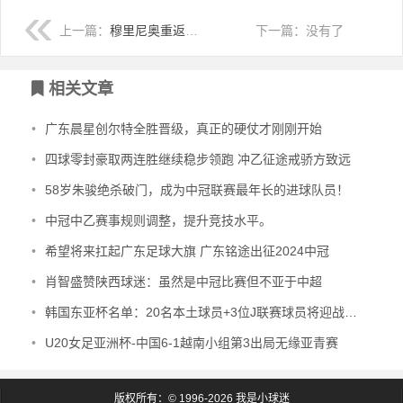
上一篇：
穆里尼奥重返皇马获官宣，1.5亿神秘新援悬念待解
下一篇：没有了
相关文章
•
广东晨星创尔特全胜晋级，真正的硬仗才刚刚开始
•
四球零封豪取两连胜继续稳步领跑 冲乙征途戒骄方致远
•
58岁朱骏绝杀破门，成为中冠联赛最年长的进球队员！
•
中冠中乙赛事规则调整，提升竞技水平。
•
希望将来扛起广东足球大旗 广东铭途出征2024中冠
•
肖智盛赞陕西球迷：虽然是中冠比赛但不亚于中超
•
韩国东亚杯名单：20名本土球员+3位J联赛球员将迎战中国队
•
U20女足亚洲杯-中国6-1越南小组第3出局无缘亚青赛
版权所有：© 1996-2026 我是小球迷