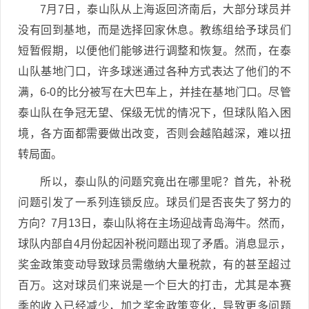
7月7日，泰山队从上海返回济南后，大部分球员并
没有回到基地，而是选择回家休息。教练组给予球员们
短暂假期，以便他们能够进行调整和恢复。然而，在泰
山队基地门口，许多球迷通过各种方式表达了他们的不
满，6-0的比分被写在大巴车上，并挂在基地门口。尽管
泰山队在争冠无望、保级无忧的情况下，但球队陷入困
境，各方面都需要做出改变，否则会越陷越深，难以扭
转局面。
所以，泰山队的问题究竟出在哪里呢？首先，补税
问题引发了一系列连锁反应。球员们是否丧失了努力的
方向？7月13日，泰山队将在主场迎战青岛海牛。然而，
球队内部自4月份起因补税问题出现了矛盾。消息显示，
奖金政策变动导致球员需缴纳大量税款，有的甚至超过
百万。这对球员们来说是一个巨大的打击，尤其是本赛
季的收入已经减少，加之奖金政策变化，导致更多问题