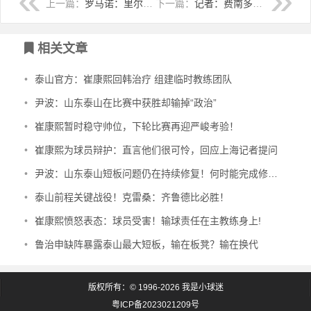
上一篇：
罗马诺：里尔18岁中后卫约罗心属皇马
下一篇：
记者：费南多已是中国籍 若不遵守500万限薪或影响团结
相关文章
•
泰山官方：崔康熙回韩治疗 组建临时教练团队
•
尹波：山东泰山在比赛中获胜却输掉“政治”
•
崔康熙暂时稳守帅位，下轮比赛再迎严峻考验！
•
崔康熙为球员辩护：直言他们很可怜，回应上海记者提问
•
尹波：山东泰山短板问题仍在持续修复！何时能完成修补？
•
泰山前程关键战役！克雷桑：齐鲁德比必胜！
•
崔康熙愤怒表态：球员受害！输球责任在主教练身上!
•
鲁治申缺阵暴露泰山最大短板，输在板凳？输在换代
版权所有：© 1996-2026 我是小球迷
粤ICP备2023021209号