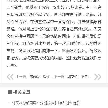
将郭艾伦顶薪独家签约权正式转让给广州龙狮俱乐部。
上个赛季，他受困于伤病，仅出战了3场比赛。有一些杂
音认为郭艾伦对不起辽篮，俱乐部在白养他。然而，郭
艾伦澄清说，在伤愈过程中一直有保险，并未被俱乐部
忽略。他对网上言论称辽宁队白养自己感到伤心。郭艾
伦在直播中回顾了自己的伤情时间线，指出最初受伤是
三年前，11点场对北控时，第一次后腿拉伤。起初并未
重视，误以为只是肌肉抻一下，继而急着复出，导致反
复拉伤，最终演变成现在的局面。这段经历提醒我们勿
忘初衷。
上一篇：
陈盈骏：崔永熙难签NBA，为他开心。
下一篇：
郭艾伦：不考虑更换号码，新赛季必定出战。
相关文章
•
付豪21分邹雨宸21分 辽宁大胜终结北控6连胜