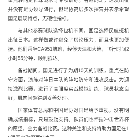
重点转向定位球战术等专项训练。有趣的是，这次出征
并没有足协领导随行，但足协高层多次探营并表示希望
国足展现特点，无硬性指标。
与其他参赛球队选择包机不同，国足选择民航班机
出征日本。这样做或许避免了舆论压力，而且也更加便
捷。他们乘坐CA951航班，经停天津和大连，飞行时间2
小时55分钟，顺利抵达。
备战期间，国足进行了为期10天的训练，重点在防
守方面，演练对阵日本队的阵地防守和进攻反击。为迎
接激烈比赛，进行了高强度实战模拟训练，球员状态良
好，肌肉问题得到妥善处理。
国家体育总局和中国足协对国足给予重视，没有明
确成绩指标，只是鼓励支持。队员们也怀揣冲击世界杯
的愿望，全力备战比赛。这种关注和支持将助力国足在1