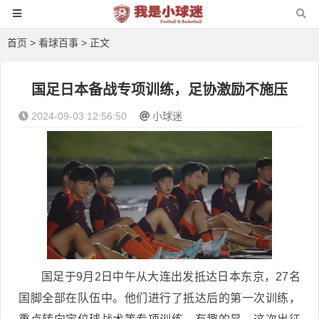
首页
>
看球百事
> 正文
国足日本备战专项训练，足协激励不施压
2024-09-03 12:56:50
小球迷
国足于9月2日中午从大连出发抵达日本东京，27名
国脚全部在队伍中。他们进行了抵达后的第一次训练，