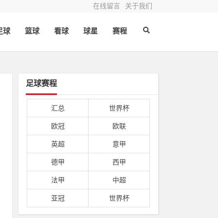
在线留言
关于我们
足球
篮球
看球
球星
赛程
足球赛程
汇总
世界杯
欧冠
欧联
英超
意甲
德甲
西甲
法甲
中超
亚冠
世界杯