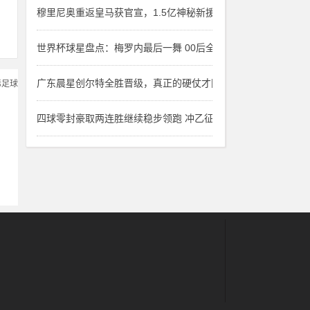
穆里尼奥重返皇马获官宣，1.5亿神秘新援悬念待解
世界杯球星盘点：梅罗内最后一舞 00后全面接班
广东晨星创尔特全胜晋级，真正的硬仗才刚刚开始
际足球
四球零封豪取两连胜继续稳步领跑 冲乙征途戒骄方致远