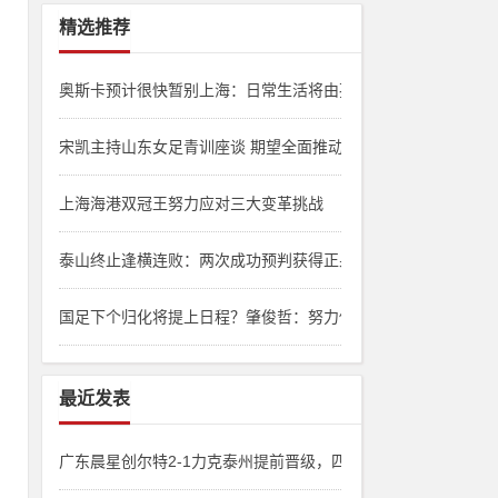
精选推荐
奥斯卡预计很快暂别上海：日常生活将由孩子担任翻译
宋凯主持山东女足青训座谈 期望全面推动女足事业发展
4
上海海港双冠王努力应对三大变革挑战
以
赛
泰山终止逢横连败：两次成功预判获得正果
国足下个归化将提上日程？肇俊哲：努力促成归化奥斯卡
雅
球
最近发表
广东晨星创尔特2-1力克泰州提前晋级，四连胜淬炼冲乙韧性