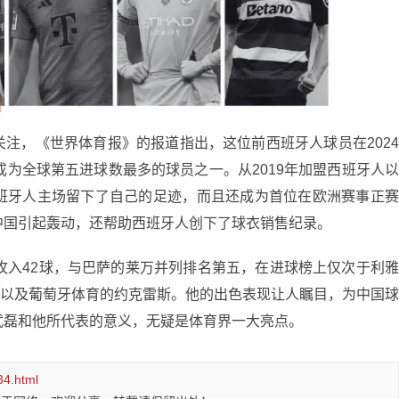
注，《世界体育报》的报道指出，这位前西班牙人球员在202
成为全球第五进球数最多的球员之一。从2019年加盟西班牙人
班牙人主场留下了自己的足迹，而且还成为首位在欧洲赛事正
中国引起轰动，还帮助西班牙人创下了球衣销售纪录。
攻入42球，与巴萨的莱万并列排名第五，在进球榜上仅次于利
德以及葡萄牙体育的约克雷斯。他的出色表现让人瞩目，为中国
武磊和他所代表的意义，无疑是体育界一大亮点。
34.html