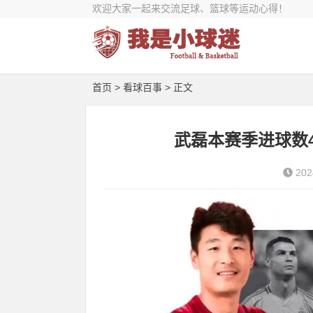
欢迎大家一起来交流足球、篮球等运动心得！
首页
>
看球百事
> 正文
武磊本赛季进球数
202