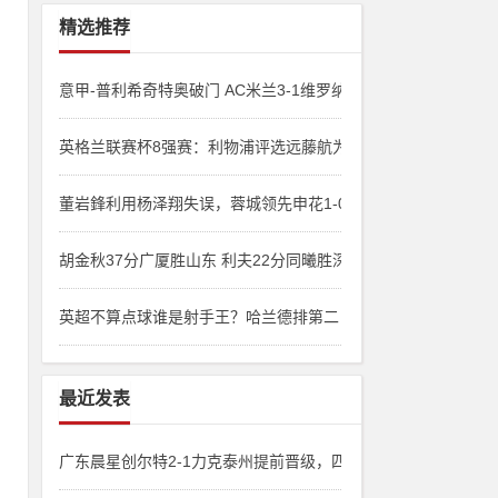
精选推荐
意甲-普利希奇特奥破门 AC米兰3-1维罗纳
英格兰联赛杯8强赛：利物浦评选远藤航为最佳球员
董岩鋒利用杨泽翔失误，蓉城领先申花1-0
胡金秋37分广厦胜山东 利夫22分同曦胜深圳
能
英超不算点球谁是射手王？哈兰德排第二
最近发表
广东晨星创尔特2-1力克泰州提前晋级，四连胜淬炼冲乙韧性