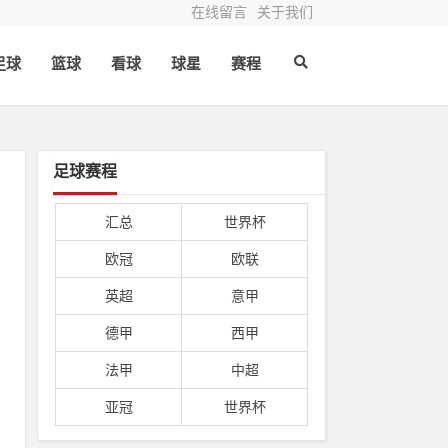
在线留言
关于我们
足球
篮球
看球
球星
赛程
足球赛程
汇总
世界杯
欧冠
欧联
英超
意甲
德甲
西甲
法甲
中超
亚冠
世界杯