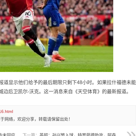
报道显示他们给予的最后期限只剩下48小时。如果拉什福德未
城边后卫凯尔-沃克。这一消息来自《天空体育》的最新报道。
16.html
源于网络，欢迎分享，转载请保留出处！
向沃克签约。
下一篇：
英超：孙兴慜入球，特罗萨德助攻，阿森纳2-1战胜热刺