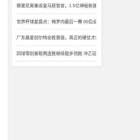
穆里尼奥重返皇马获官宣，1.5亿神秘新援悬念待解
世界杯球星盘点：梅罗内最后一舞 00后全面接班
9
6
广东晨星创尔特全胜晋级，真正的硬仗才刚刚开始
四球零封豪取两连胜继续稳步领跑 冲乙征途戒骄方致远
兰
军
充
更