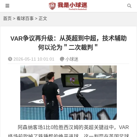
首页
>
看球百事
> 正文
VAR争议再升级：从英超到中超，技术辅助
何以沦为＂二次裁判＂
2026-05-11 10:01:01
小球迷
阿森纳客场1比0险胜西汉姆的英超关键战中，VAR
终场前吹掉了铁锤帮的绝平进球，这一判罚在英国足球