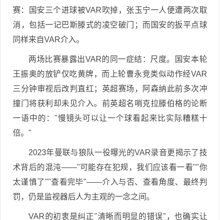
赛：国安三个进球被VAR吹掉，张玉宁一人便遭两次取
消，包括一记巴斯滕式的凌空破门；而国安的扳平点球
同样来自VAR介入。
两场比赛暴露出VAR的同一症结：尺度。国安本轮
王振奥的放铲仅吃黄牌，而上轮曹永竞类似动作经VAR
三分钟审视后改判直红；英超赛场，阿森纳此前多次冲
撞门将获利却未见介入。前英超名哨克拉滕伯格的论断
一语中的："慢镜头可以让一个球看起来比实际糟糕十
倍。"
2023年曼联与狼队一役曝光的VAR录音更揭示了技
术背后的混沌——"可能存在犯规，我们应该看一看""你
太谨慎了""查看完毕"——介入与否、查看角度、最终判
罚，仍是监视器后人为主观的一念之间。
VAR的初衷是纠正"清晰而明显的错误"，也确实让