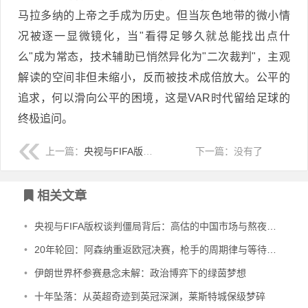
马拉多纳的上帝之手成为历史。但当灰色地带的微小情
况被逐一显微镜化，当"看得足够久就总能找出点什
么"成为常态，技术辅助已悄然异化为"二次裁判"，主观
解读的空间非但未缩小，反而被技术成倍放大。公平的
追求，何以滑向公平的困境，这是VAR时代留给足球的
终极追问。
上一篇：
央视与FIFA版权谈判僵局背后：高估的中国市场与熬夜看球之问
下一篇：没有了
相关文章
•
央视与FIFA版权谈判僵局背后：高估的中国市场与熬夜看球之问
•
20年轮回：阿森纳重返欧冠决赛，枪手的周期律与等待的意义
•
伊朗世界杯参赛悬念未解：政治博弈下的绿茵梦想
•
十年坠落：从英超奇迹到英冠深渊，莱斯特城保级梦碎