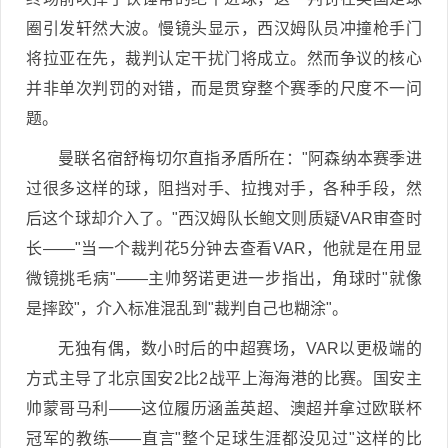
圈引发轩然大波。慢镜头显示，西汉姆队员冲撞枪手门
将拉亚在先，裁判认定干扰门将成立。然而争议的核心
并非单次判罚的对错，而是贯穿整个赛季的尺度不一问
题。
曼联名宿舒梅切尔直指矛盾所在："阿森纳本赛季进
过很多这样的球，阻挡对手、拉拽对手，各种手段，然
后这个球却介入了。"西汉姆队长鲍文则质疑VAR审查时
长——"当一个裁判花5分钟去查看VAR，他就是在用显
微镜挑毛病"——主帅努诺更进一步指出，角球时"就像
是摔跤"，介入标准混乱到"裁判自己也糊涂"。
无独有偶，数小时后的中超赛场，VAR以更极端的
方式主导了北京国安2比2战平上海海港的比赛。国安主
帅蒙哥马利——这位履历涵盖英超、澳超并拿过欧联杯
冠军的教练——直言"整个足球生涯都没见过"这样的比