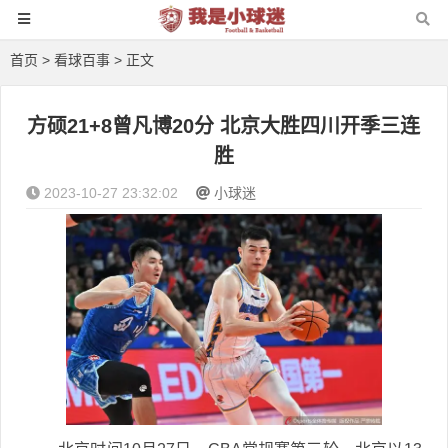
首页
>
看球百事
> 正文
方硕21+8曾凡博20分 北京大胜四川开季三连
胜
2023-10-27 23:32:02
小球迷