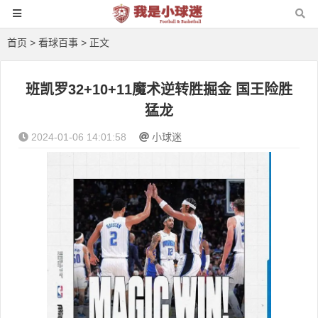
首页
>
看球百事
> 正文
班凯罗32+10+11魔术逆转胜掘金 国王险胜
猛龙
2024-01-06 14:01:58
小球迷