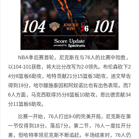
NBA季后赛首轮，尼克斯在与76人的比赛中险胜，
以104-101获胜，将大比分改写为2-0领先。布伦森砍下2
4分8篮板6助攻，哈特贡献21分15篮板3助攻，迪文琴佐
得到19分，哈尔滕施泰因和阿奴诺比也有出色表现。而7
6人方面，马克西取得35分8篮板10助攻，恩比德贡献34
分11篮板6助攻。
比赛一开始，76人打出9-0的完美开局，尼克斯在第
一节仅得到18分，落后7分。第二节，76人一度拉开分
差，但哈特率领尼克斯不断追赶。半场结束时，76人仍