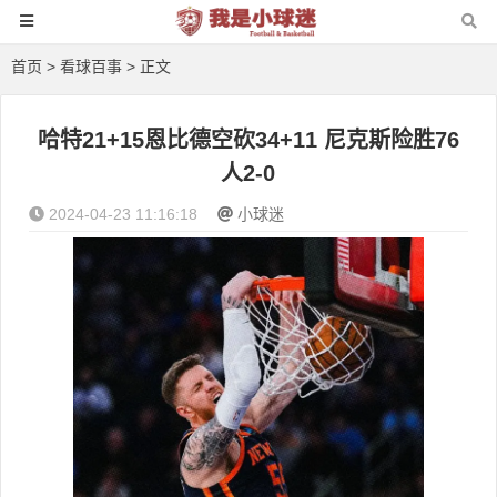
首页
>
看球百事
> 正文
哈特21+15恩比德空砍34+11 尼克斯险胜76
人2-0
2024-04-23 11:16:18
小球迷