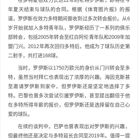
在多特蒙德效力长达12年的老将罗伊斯，即将在今
年夏天结束与球队的合同。根据《体育图片报》的报
道，罗伊斯在效力多特期间曾收到过多次转会报价。从6
岁开始就加入多特青年队，罗伊斯经历了一系列的俱乐
部转会，包括2005年转会至红白阿伦青年队和2009年加
盟门兴。2012年再次回归多特后，他成为了球队历史第
二射手，共打进168球。
当时，罗伊斯以1750万欧元的身价从门兴转会至多
特，虽然当时拜仁也表现出了浓厚的兴趣。海因克斯甚
至邀请罗伊斯到家中，但罗伊斯还是坚定地选择了多
特。巴黎也曾多次尝试引援罗伊斯，甚至提出翻倍于他
在多特所得年薪的报价，但罗伊斯还是选择留在自己心
爱的球队。
在续约谈判中，巴萨也曾表现出对罗伊斯的兴趣，
但最终他还是决定与多特延长合同至2019年。值得一提