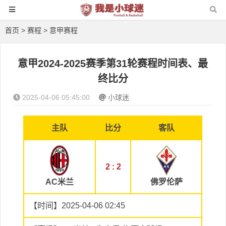
首页
>
赛程
>
意甲赛程
意甲2024-2025赛季第31轮赛程时间表、最
终比分
2025-04-06 05:45:00
小球迷
主队
比分
客队
2 : 2
AC米兰
佛罗伦萨
【时间】2025-04-06 02:45