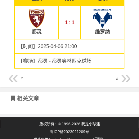
1 : 1
都灵
维罗纳
【时间】2025-04-06 21:00
【赛场】都灵 - 都灵奥林匹克球场
#
#
相关文章
版权所有：© 1996-2026 我是小球迷
粤ICP备2023021209号