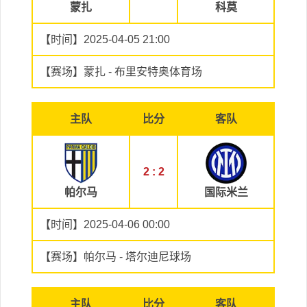
蒙扎
科莫
【时间】2025-04-05 21:00
【赛场】蒙扎 - 布里安特奥体育场
主队
比分
客队
2 : 2
帕尔马
国际米兰
【时间】2025-04-06 00:00
【赛场】帕尔马 - 塔尔迪尼球场
主队
比分
客队