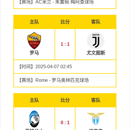
【赛场】AC米兰 - 朱塞佩·梅阿查球场
主队
比分
客队
1 : 1
罗马
尤文图斯
【时间】2025-04-07 02:45
【赛场】Rome - 罗马奥林匹克球场
主队
比分
客队
0 : 1