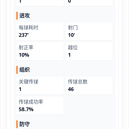
1
0
进攻
每球耗时
射门
237'
10'
射正率
越位
10%
1
组织
关键传球
传球总数
1
46
传球成功率
58.7%
防守