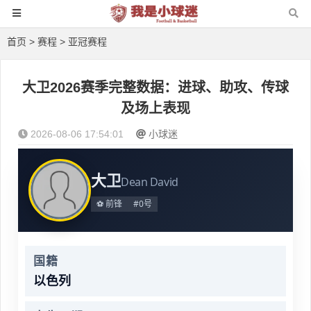
首页
>
赛程
>
亚冠赛程
大卫2026赛季完整数据：进球、助攻、传球
及场上表现
2026-08-06 17:54:01
小球迷
大卫
Dean David
⚽ 前锋
#0号
国籍
以色列