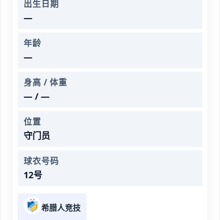
出生日期
—
年龄
—
身高 / 体重
— / —
位置
守门员
球衣号码
12号
希腊人竞技