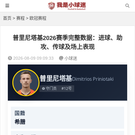
首页
>
赛程
>
欧冠赛程
普里尼塔基2026赛季完整数据：进球、助
攻、传球及场上表现
2026-08-09 09:09:33
小球迷
普里尼塔基
Dimitrios Priniotaki
⚽ 守门员
#12号
国籍
希腊