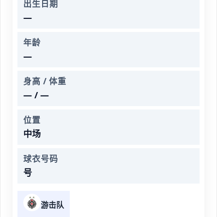
出生日期
—
年龄
—
身高 / 体重
— / —
位置
中场
球衣号码
号
游击队