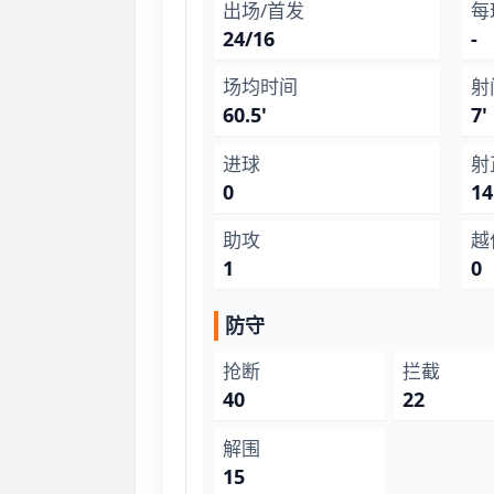
出场/首发
每
24/16
-
场均时间
射
60.5'
7'
进球
射
0
14
助攻
越
1
0
防守
抢断
拦截
40
22
解围
15