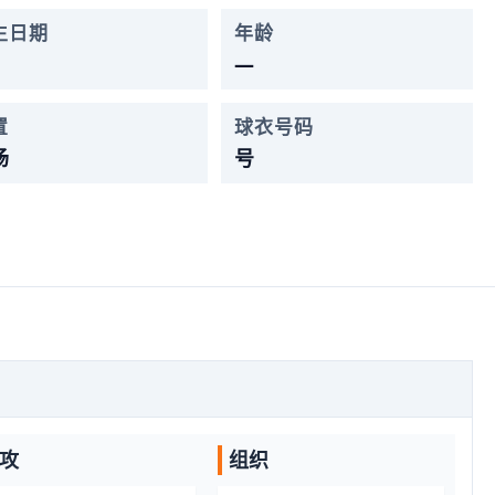
生日期
年龄
—
置
球衣号码
场
号
攻
组织