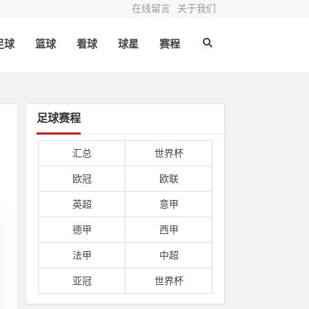
在线留言
关于我们
足球
篮球
看球
球星
赛程
足球赛程
汇总
世界杯
欧冠
欧联
英超
意甲
德甲
西甲
法甲
中超
亚冠
世界杯