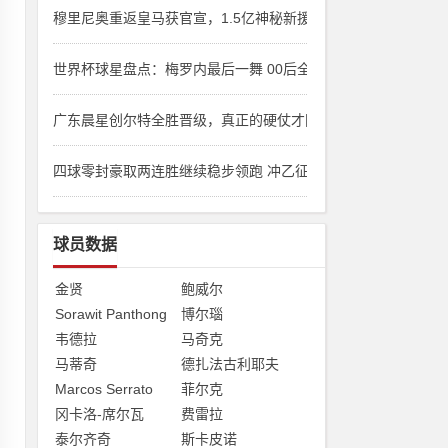
穆里尼奥重返皇马获官宣，1.5亿神秘新援悬念待解
世界杯球星盘点：梅罗内最后一舞 00后全面接班
广东晨星创尔特全胜晋级，真正的硬仗才刚刚开始
四球零封豪取两连胜继续稳步领跑 冲乙征途戒骄方致远
球员数据
金贤
鲍威尔
Sorawit Panthong
博尔瑙
韦德拉
马奇克
马蒂奇
德扎法古利耶夫
Marcos Serrato
菲尔克
冈卡洛-席尔瓦
费雷拉
泰尔齐奇
斯卡皮诺