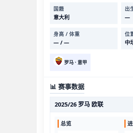
国籍
出
意大利
—
身高 / 体重
位
— / —
中
罗马 · 意甲
📊 赛事数据
2025/26 罗马 欧联
总览
进