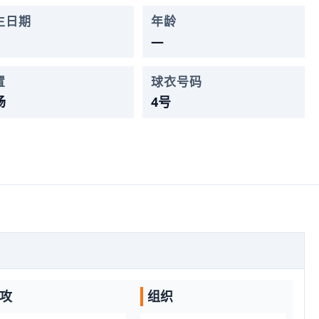
生日期
年龄
—
置
球衣号码
场
4号
攻
组织