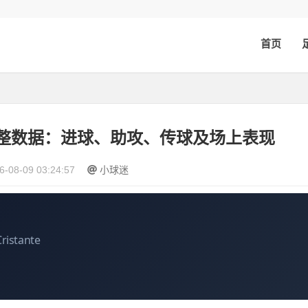
首页
完整数据：进球、助攻、传球及场上表现
6-08-09 03:24:57
小球迷
ristante