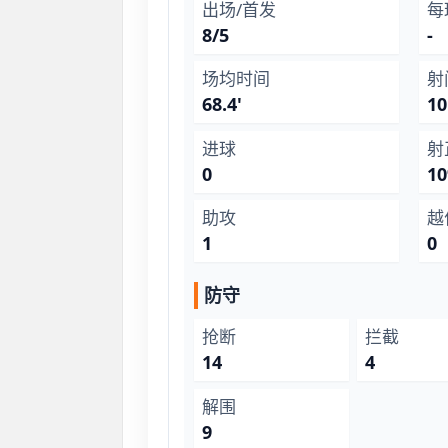
出场/首发
每
8/5
-
场均时间
射
68.4'
10
进球
射
0
1
助攻
越
1
0
防守
抢断
拦截
14
4
解围
9