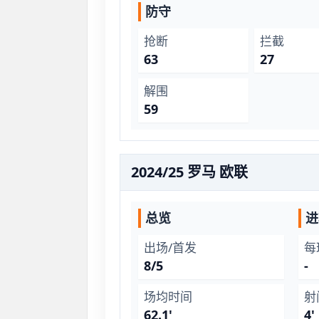
防守
抢断
拦截
63
27
解围
59
2024/25 罗马 欧联
总览
进
出场/首发
每
8/5
-
场均时间
射
62.1'
4'