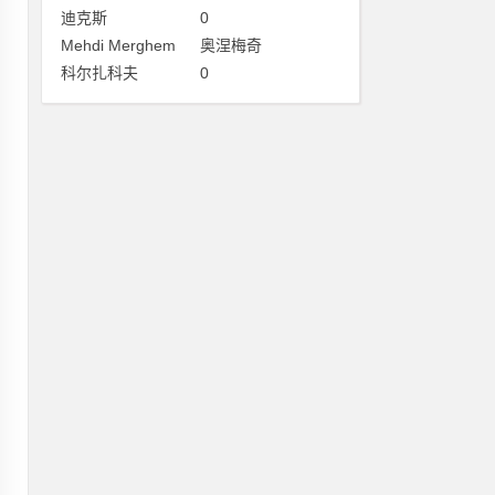
迪克斯
0
Mehdi Merghem
奥涅梅奇
科尔扎科夫
0