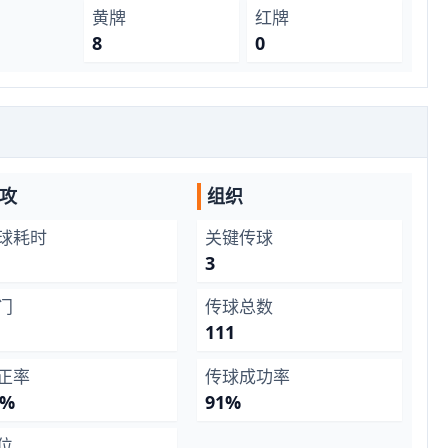
黄牌
红牌
8
0
攻
组织
球耗时
关键传球
3
门
传球总数
111
正率
传球成功率
0%
91%
位