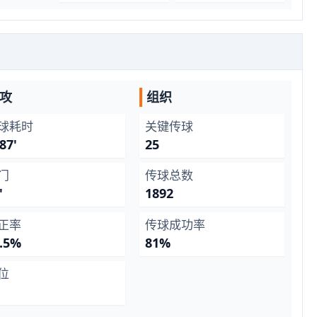
攻
组织
球耗时
关键传球
87'
25
门
传球总数
'
1892
正率
传球成功率
.5%
81%
位