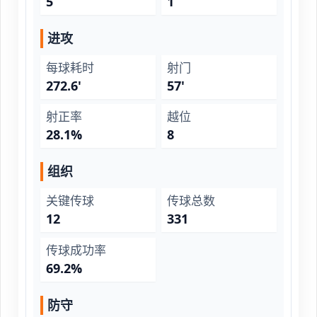
5
1
进攻
每球耗时
射门
272.6'
57'
射正率
越位
28.1%
8
组织
关键传球
传球总数
12
331
传球成功率
69.2%
防守