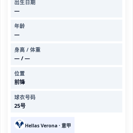
出生日期
—
年龄
—
身高 / 体重
— / —
位置
前锋
球衣号码
25号
Hellas Verona · 意甲