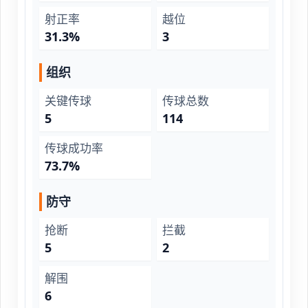
射正率
越位
31.3%
3
组织
关键传球
传球总数
5
114
传球成功率
73.7%
防守
抢断
拦截
5
2
解围
6