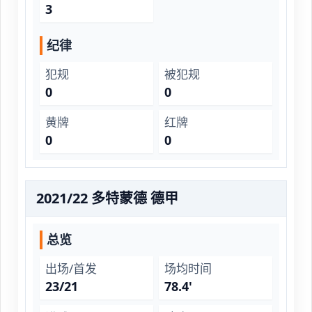
3
纪律
犯规
被犯规
0
0
黄牌
红牌
0
0
2021/22 多特蒙德 德甲
总览
出场/首发
场均时间
23/21
78.4'