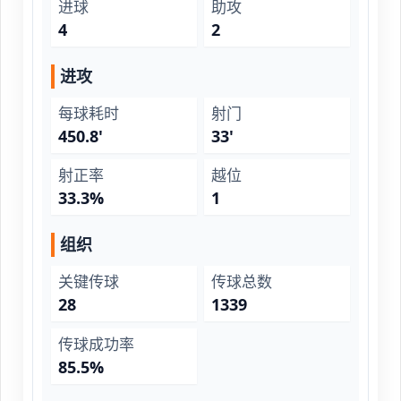
进球
助攻
4
2
进攻
每球耗时
射门
450.8'
33'
射正率
越位
33.3%
1
组织
关键传球
传球总数
28
1339
传球成功率
85.5%