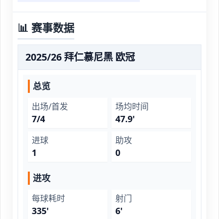
📊 赛事数据
2025/26 拜仁慕尼黑 欧冠
总览
出场/首发
场均时间
7/4
47.9'
进球
助攻
1
0
进攻
每球耗时
射门
335'
6'