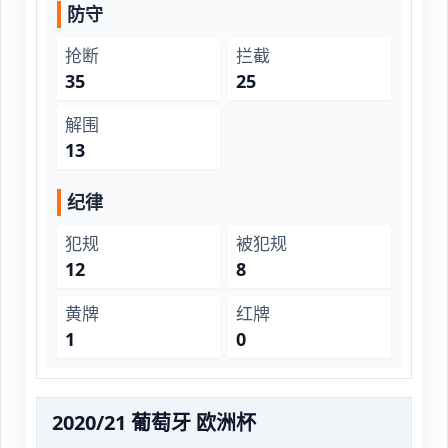
防守
抢断
拦截
35
25
解围
13
纪律
犯规
被犯规
12
8
黄牌
红牌
1
0
2020/21 葡萄牙 欧洲杯