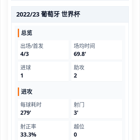
2022/23 葡萄牙 世界杯
总览
出场/首发
场均时间
4/3
69.8'
进球
助攻
1
2
进攻
每球耗时
射门
279'
3'
射正率
越位
33.3%
0