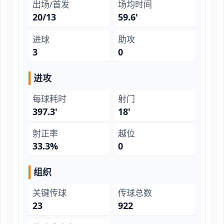
出场/首发
场均时间
20/13
59.6'
进球
助攻
3
0
进攻
每球耗时
射门
397.3'
18'
射正率
越位
33.3%
0
组织
关键传球
传球总数
23
922