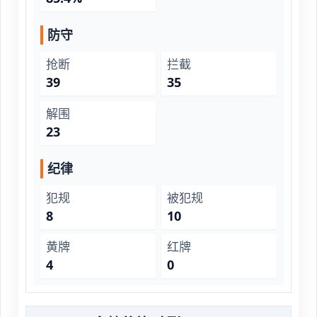
防守
抢断
拦截
39
35
解围
23
纪律
犯规
被犯规
8
10
黄牌
红牌
4
0