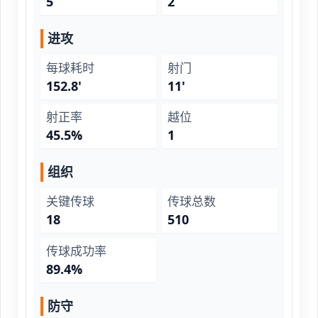
5
2
进攻
每球耗时
射门
152.8'
11'
射正率
越位
45.5%
1
组织
关键传球
传球总数
18
510
传球成功率
89.4%
防守