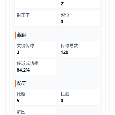
-
2'
射正率
越位
-
0
组织
关键传球
传球总数
3
120
传球成功率
84.2%
防守
抢断
拦截
5
0
解围