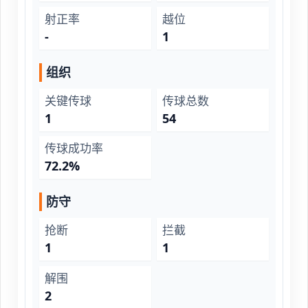
射正率
越位
-
1
组织
关键传球
传球总数
1
54
传球成功率
72.2%
防守
抢断
拦截
1
1
解围
2