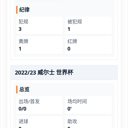
纪律
犯规
被犯规
3
1
黄牌
红牌
1
0
2022/23 威尔士 世界杯
总览
出场/首发
场均时间
0/0
0'
进球
助攻