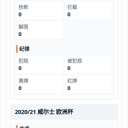
抢断
拦截
0
0
解围
0
纪律
犯规
被犯规
0
0
黄牌
红牌
0
0
2020/21 威尔士 欧洲杯