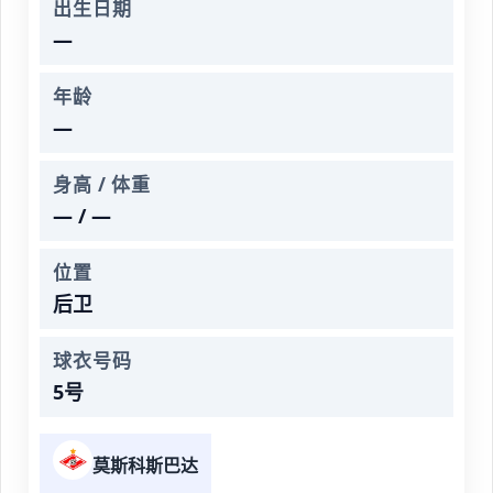
出生日期
—
年龄
—
身高 / 体重
— / —
位置
后卫
球衣号码
5号
莫斯科斯巴达