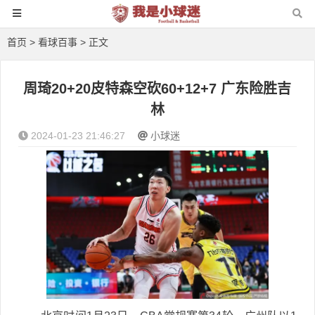
首页
>
看球百事
> 正文
周琦20+20皮特森空砍60+12+7 广东险胜吉
林
2024-01-23 21:46:27
小球迷